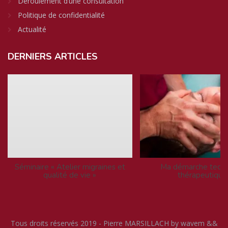
Déroulement d’une consultation
Politique de confidentialité
Actualité
DERNIERS
ARTICLES
Séminaire « Atelier migraines et
Ma démarche techn
qualité de vie »
thérapeutique
Tous droits réservés 2019 - Pierre MARSILLACH by wavem &&