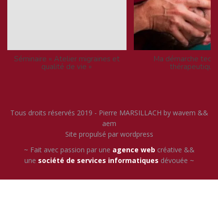
Séminaire « Atelier migraines et
Ma démarche techn
qualité de vie »
thérapeutique
Tous droits réservés 2019 - Pierre MARSILLACH by wavem &&
aem
Site propulsé par wordpress
~ Fait avec passion par une
agence web
créative &&
une
société de services informatiques
dévouée ~