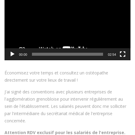
00:00
02:54
Économisez votre temps et consultez un ostéopathe
directement sur votre lieux de travail !
J'ai signé des conventions avec plusieurs entreprises de
l'agglomération grenobloise pour intervenir régulièrement au
sein de l'établissement. Les salariés peuvent donc me solliciter
par l'intermédiaire du secrétariat médical de l'entreprise
concernée.
Attention RDV exclusif pour les salariés de l'entreprise.