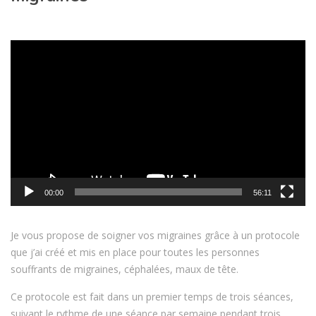
Lecteur
vidéo
00:00
56:11
Je vous propose de soigner vos migraines grâce à un protocole
que j’ai créé et mis en place pour toutes les personnes
souffrants de migraines, céphalées, maux de tête.
Ce protocole est fait dans un premier temps de trois séances,
suivant le rythme de une séance par semaine pendant trois