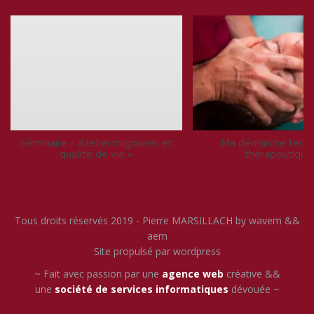
Séminaire « Atelier migraines et
Ma démarche techn
qualité de vie »
thérapeutique
Tous droits réservés 2019 - Pierre MARSILLACH by wavem &&
aem
Site propulsé par wordpress
~ Fait avec passion par une
agence web
créative &&
une
société de services informatiques
dévouée ~